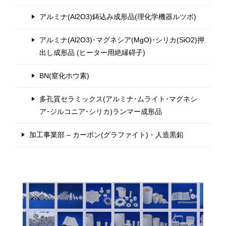
アルミナ(Al2O3)鋳込み成形品(理化学機器ルツボ)
アルミナ(Al2O3)･マグネシア(MgO)･シリカ(SiO2)押
出し成形品 (ヒーター用絶縁碍子)
BN(窒化ホウ素)
多孔質セラミックス(アルミナ･ムライト･マグネシ
ア･ジルコニア･シリカ)ランマー成形品
加工事業部 – カーボン(グラファイト)・人造黒鉛