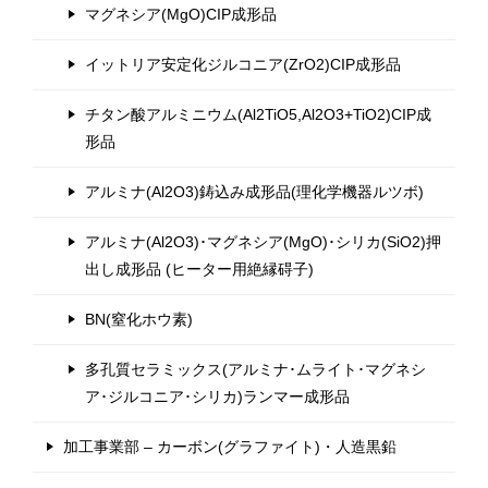
マグネシア(MgO)CIP成形品
イットリア安定化ジルコニア(ZrO2)CIP成形品
チタン酸アルミニウム(Al2TiO5,Al2O3+TiO2)CIP成
形品
アルミナ(Al2O3)鋳込み成形品(理化学機器ルツボ)
アルミナ(Al2O3)･マグネシア(MgO)･シリカ(SiO2)押
出し成形品 (ヒーター用絶縁碍子)
BN(窒化ホウ素)
多孔質セラミックス(アルミナ･ムライト･マグネシ
ア･ジルコニア･シリカ)ランマー成形品
加工事業部 – カーボン(グラファイト)・人造黒鉛